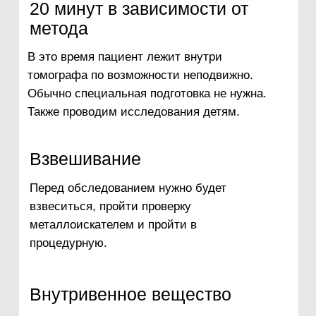
металлические протезы
стимуляторы
помпы для доставки
хирургические импланты
лекарств
нейростимуляторы
инородные тела
дефибрилляторы
металлические протезы
кохлеарные имплантаты
Контакты