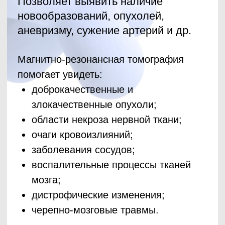
дистрофические изменения;
черепно-мозговые травмы.
Записаться онлайн
г. Ноябрьск, улица 60 лет СССР, 72А
+7(929) 255-74-41
Магнитно-резонансная томография
Магнитно-резонансная томография
Исследование внутричерепных вен и
Визуализируются просвет, стенки
МРТ в городе
помогает увидеть:
помогает увидеть:
венозных синусов головного мозга
сосуда и окружающие его ткани.
доброкачественные и
доброкачественные и
Позволяет выявить наличие
Ноябрьск
злокачественные опухоли;
злокачественные опухоли;
новообразований, опухолей,
Магнитно-резонансная томография
области некроза нервной ткани;
области некроза нервной ткани;
аневризму, сужение артерий и др.
помогает увидеть:
очаги кровоизлияний;
очаги кровоизлияний;
доброкачественные и
заболевания сосудов;
заболевания сосудов;
Это один из самых точных методов
злокачественные опухоли;
Магнитно-резонансная томография
воспалительные процессы тканей
воспалительные процессы тканей
исследования внутренних органов и