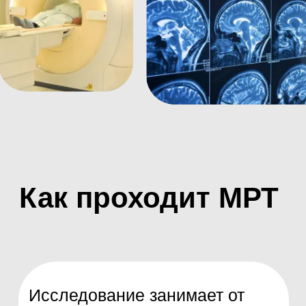
Задания лаборанта
При прохождении функциональной МРТ
лаборант может давать простые задания,
например подвигать пальцами или ответить
на вопросы.
Получение диска
Пациент получит диск с записью
результатов. Можно заказать пленку или
запись на USB-накопитель.
Противопоказания
кардио