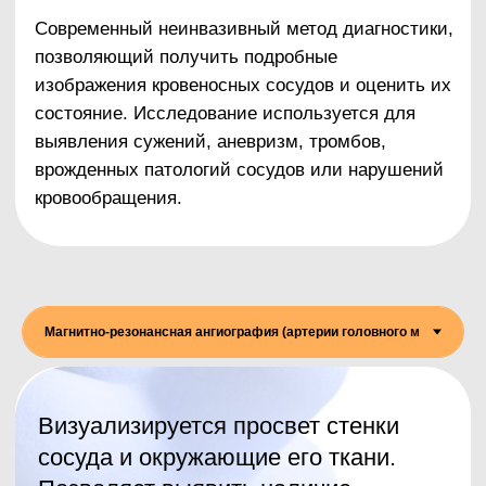
кровообращения.
Визуализируется просвет стенки
сосуда и окружающие его ткани.
Позволяет выявить наличие
новообразований, опухолей,
аневризму, сужение артерий и др.
Магнитно-резонансная томография
помогает увидеть:
доброкачественные и
злокачественные опухоли;
области некроза нервной ткани;
очаги кровоизлияний;
заболевания сосудов;
воспалительные процессы тканей
мозга;