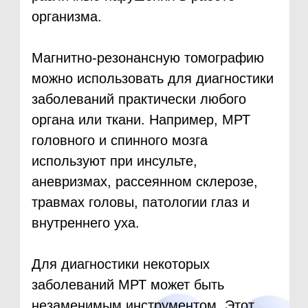
Как проходит МРТ
Исследование занимает от
20 минут в зависимости от
метода
В это время пациент лежит внутри
томографа по возможности неподвижно.
Обычно специальная подготовка не нужна.
Также проводим исследования детям.