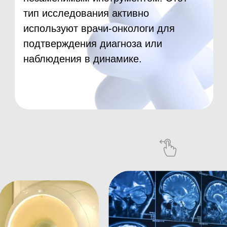
Взвешивание
Перед обследованием нужно будет
взвеситься, пройти проверку
металлоискателем и пройти в
процедурную.
Внутривенное вещество
Если выполняется МРТ с контрастом, перед
сканированием вводят специальное
вещество внутривенно.
Проверка самочувствия
Пациент попадает внутрь томографа на
специальной каталке. Рентгенлаборант
убедится, что пациент чувствует себя
нормально, после этого выйдет из комнаты.