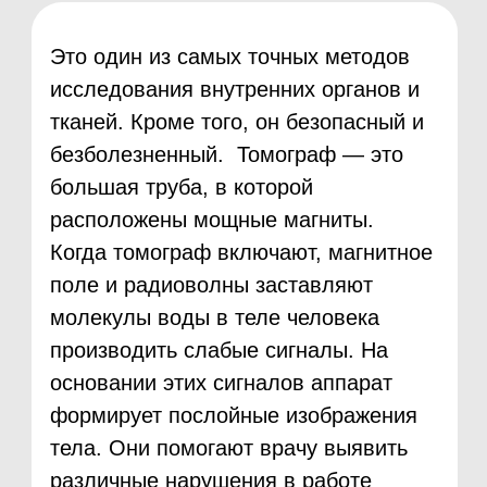
травмах головы, патологии глаз и
внутреннего уха.
Для диагностики некоторых
заболеваний МРТ может быть
незаменимым инструментом. Этот
тип исследования активно
используют врачи-онкологи для
подтверждения диагноза или
наблюдения в динамике.