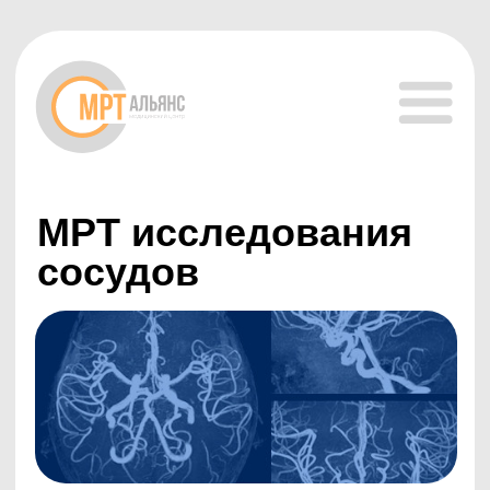
МРТ исследования
сосудов
Современный неинвазивный метод диагностики,
позволяющий получить подробные
изображения кровеносных сосудов и оценить их
состояние. Исследование используется для
выявления сужений, аневризм, тромбов,
врожденных патологий сосудов или нарушений