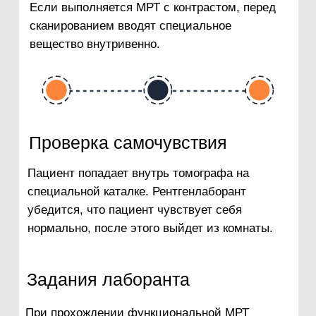
+7 (929) 255-74-41
+7 (3496) 32-02-02
Адрес
г. Ноябрьск, улица 60 лет СССР, 72А
E-mail
mrtalyans89@mail.ru
@2024, Медицинский центр «МРТ Альянс».
Все права защищены
ООО "МРТ Альянс"
Ямало-Ненецкий автономный округ,
г. Ноябрьск, улица 60 лет СССР, 72А
Лицензия № Л041-01145-83/00332649 от 04 июля 2019
года
ИНН 8905058820 / ОГРН 1158905011143
О правах и обязанностях граждан в сфере
охраны здоровья
Перечень лекарственных препаратов
Территориальная программа госгарантий на 2025 год